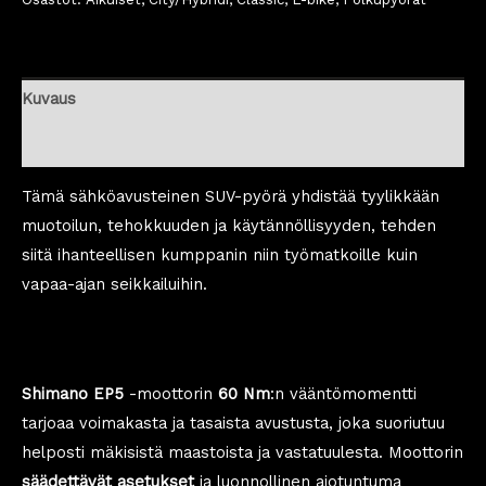
Kuvaus
Tekniset tiedot
Tämä sähköavusteinen SUV-pyörä yhdistää tyylikkään
muotoilun, tehokkuuden ja käytännöllisyyden, tehden
siitä ihanteellisen kumppanin niin työmatkoille kuin
vapaa-ajan seikkailuihin.
Shimano EP5
-moottorin
60 Nm
:n vääntömomentti
tarjoaa voimakasta ja tasaista avustusta, joka suoriutuu
helposti mäkisistä maastoista ja vastatuulesta. Moottorin
säädettävät asetukset
ja luonnollinen ajotuntuma