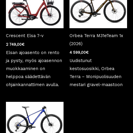
Crescent Elsa 7-v
Orbea Terra M31eTeam 1x
(2026)
2 749,00
€
Elsan ajoasento on rento
4 599,00
€
ja pysty, myös ajoasennon
Uudistunut
muokkaaminen on
kestosuosikki, Orbea
helppoa säädettävän
Terra – Monipuolisuuden
ohjainkannattimen avulla.
mestari gravel-maastoon