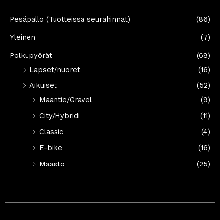
Pesäpallo (Tuotteissa seurahinnat)
(86)
Yleinen
(7)
Polkupyörät
(68)
Lapset/nuoret
(16)
Aikuiset
(52)
Maantie/Gravel
(9)
City/Hybridi
(11)
Classic
(4)
E-bike
(16)
Maasto
(25)