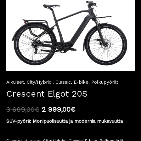
Aikuiset
,
City/Hybridi
,
Classic
,
E-bike
,
Polkupyörät
Crescent Elgot 20S
3 699,00
€
2 999,00
€
SUV-pyörä: Monipuolisuutta ja modernia mukavuutta
Osastot:
Aikuiset
,
City/Hybridi
,
Classic
,
E-bike
,
Polkupyörät