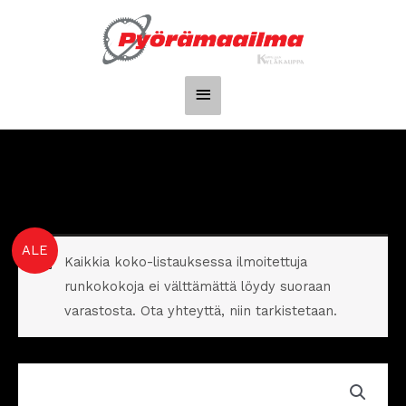
Siirry
Päävalikko
sisältöön
Crescent
Alkuperäinen
Nykyinen
ALE
Kaikkia koko-listauksessa ilmoitettuja
Elgot
hinta
hinta
runkokokoja ei välttämättä löydy suoraan
20S
varastosta. Ota yhteyttä, niin tarkistetaan.
määrä
oli:
on:
3
2
699,00€.
999,00€.