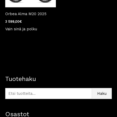
Orbea Alma M20 2025
3 599,00
€
Vain sinä ja polku
Tuotehaku
E
t
s
Haku
i
:
Osastot