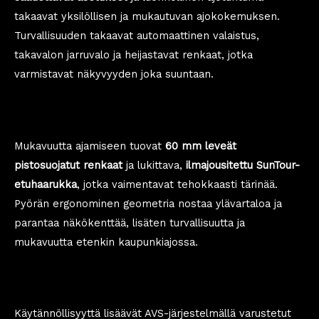
takaavat yksilöllisen ja mukautuvan ajokokemuksen.
Turvallisuuden takaavat automaattinen valaistus,
takavalon jarruvalo ja heijastavat renkaat, jotka
varmistavat näkyvyyden joka suuntaan.
Mukavuutta ajamiseen tuovat
60 mm leveät
pistosuojatut renkaat
ja lukittava,
ilmajousitettu SunTour-
etuhaarukka
, jotka vaimentavat tehokkaasti tärinää.
Pyörän ergonominen geometria nostaa ylävartaloa ja
parantaa näkökenttää, lisäten turvallisuutta ja
mukavuutta etenkin kaupunkiajossa.
Käytännöllisyyttä lisäävät AVS-järjestelmällä varustetut